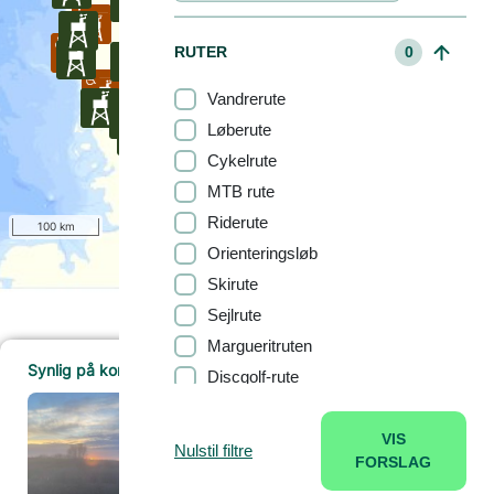
RUTER
0
Vandrerute
Løberute
Cykelrute
MTB rute
Riderute
100 km
Orienteringsløb
Skirute
Sejlrute
Margueritruten
Synlig på kortet (370)
Discgolf-rute
UDSIGTSTÅRN
Rendborg Hede
VIS
Nulstil filtre
BOOKING
0
Læs mere
FORSLAG