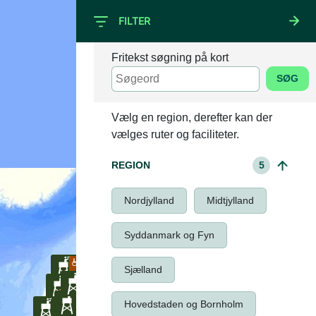
FILTER
Fritekst søgning på kort
SØG
+
–
Vælg en region, derefter kan der
vælges ruter og faciliteter.
REGION
5
Nordjylland
Midtjylland
Syddanmark og Fyn
Sjælland
Hovedstaden og Bornholm