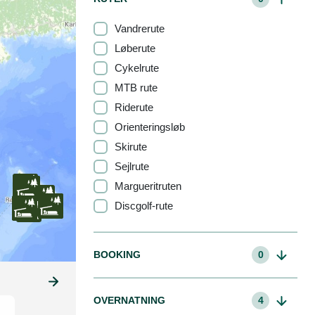
Vandrerute
Løberute
Cykelrute
MTB rute
Riderute
Orienteringsløb
Skirute
Sejlrute
Margueritruten
Discgolf-rute
BOOKING
0
OVERNATNING
4