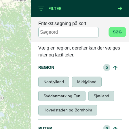
FILTER
Fritekst søgning på kort
SØG
Vælg en region, derefter kan der vælges
ruter og faciliteter.
REGION
5
Nordjylland
Midtjylland
Syddanmark og Fyn
Sjælland
Hovedstaden og Bornholm
RUTER
0