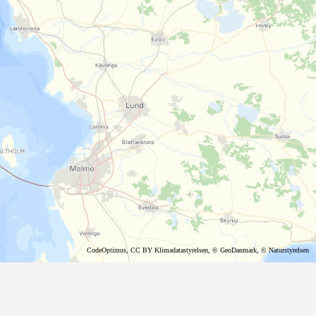
CodeOptimus
,
CC BY
Klimadatastyrelsen
,
© GeoDanmark
,
© Naturstyrelsen