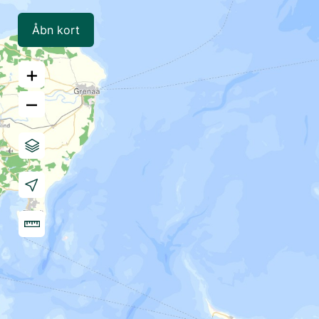
Åbn kort
+
–