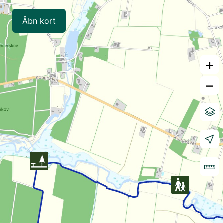
Åbn kort
+
–