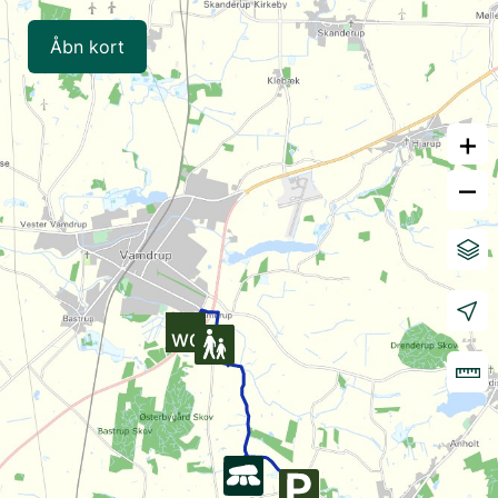
Åbn kort
+
–